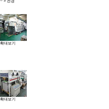
> 전경
확대보기
유신인쇄출판사
(설비현황)
최고관리자
14.09.04 / hit
11982
확대보기