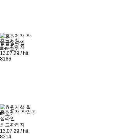
효원제책
최고관리자
확대보기
13.07.29 / hit
8166
확
효원제책 작업공
대보기
정라인
최고관리자
13.07.29 / hit
8314