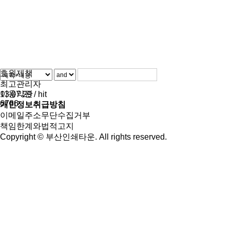
효원제책
최고관리자
이용약관
13.07.29 / hit
6786
개인정보취급방침
이메일주소무단수집거부
책임한계와법적고지
Copyright ©
부산인쇄타운
. All rights reserved.